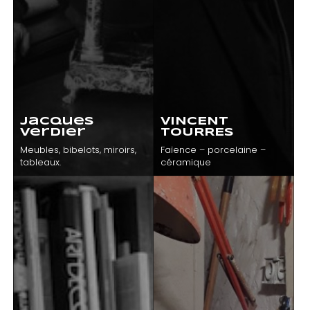
ux
Tableaux XIX
ns
(2)
Jacques
VINCENT
Verdier
TOURRES
Meubles, bibelots, miroirs,
Faïence – porcelaine –
sserie
Tissus, textiles
tableaux.
céramique
(1)