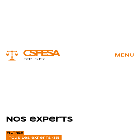
Skip
to
content
MENU
 &
Art
ment
contemporain
re
(2)
eau -
Bibliophilie
co
(1)
Nos experts
FILTRER
Tous les experts (15)