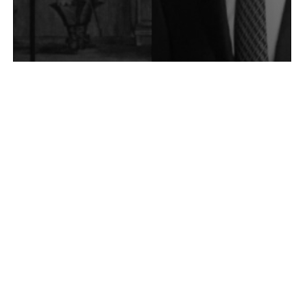
Jacques David
Yves Bourger
Bijoux- Pierres Précieuses
Estampes - gravures, Livres
Diamants, Rubis, Saphirs,
- Autographes, Tableaux
Emeraudes, Pierres Fines et
anciens.
Perles