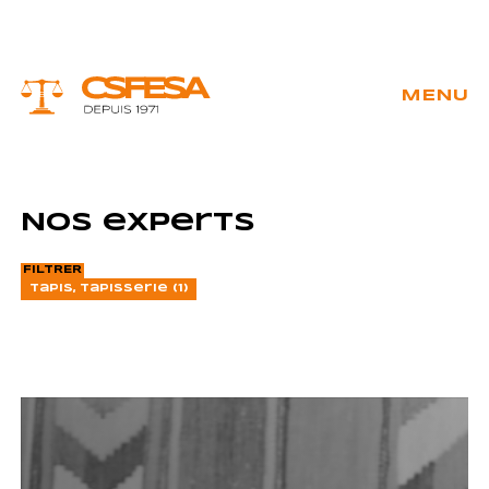
Skip
to
content
MENU
 &
Art
ment
Nos experts
contemporain
re
(2)
FILTRER
Tapis, tapisserie (1)
eau -
Bibliophilie
co
(1)