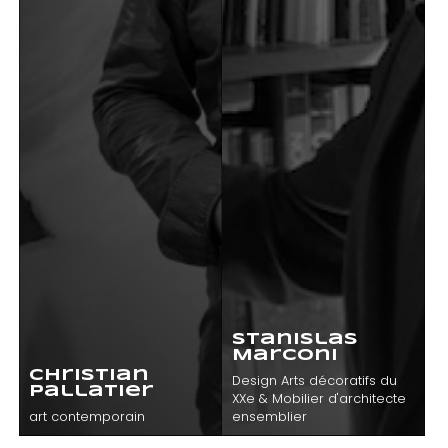
que -
 et
Livres -
 XVIIe
Autographes
e
(1)
 et
Meubles et
 XIXe
sièges du XVIIIe
e
siècle
(1)
Stanislas
 de
Marconi
- art
Philatélie
Christian
Design Arts décoratifs du
ire
(1)
Pallatier
XXe & Mobilier d'architecte
art contemporain
ensemblier